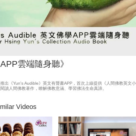
Vid
APP雲端隨身聽》
出《Yun's Audible》英文有聲書APP，首次上線提供《人間佛
以閱讀人間佛教著作，瞭解佛教意涵、學習佛法生命真諦。
milar Videos