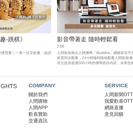
趣-跳棋》
影音帶著走 隨時輕鬆看
2:00
中靜思量｜一來一往互較量，詼諧
人間衛視推出人間佛學「iBuddha」網路影音
裝置同步觀看，24小時隨時隨地觀看人間衛視佛
首次提供超過500小時的佛學節目內容，未來也
更多影片，希望帶領觀眾研習佛學義理，深入經
門。
COMPANY
SERVICE
RIGHTS
關於我們
人間新聞OT
人間購物
我愛歡喜OT
人間APP
網路直播
歡喜贊助
意見回饋
交通資訊