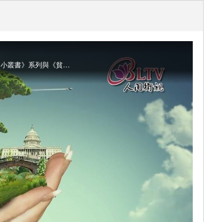
人間衛視今年九月將再推出《Yun's Audible》英文有聲書APP，首次上線提供《人間佛教英文小叢書》系列與《貧僧有話要說》英文版，希望透過文字與聲音，讓英文讀者也可以閱讀人間佛教著作，瞭解佛教意涵、學習佛法生命真諦。