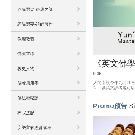
經論選要-經典之部
經論選要-袓師著作
教理教義
佛教常識
《英文佛學
教史人物
0:35
人間衛視今年九月將再推
佛教應用學
音，讓英文讀者也可
佛法輕鬆談
Promo預告
Si
禪宗法脈
安樂富有經論講座