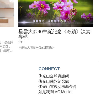
星雲大師90華誕紀念《奇蹟》演奏
專輯
1:15
平台！提供跨
學節目，
將持續更新
藏智慧的法
CONNECT
T
佛光山全球資訊網
T
佛光山佛陀紀念館
佛光山電視弘法基金會
如是我聞 VG Music