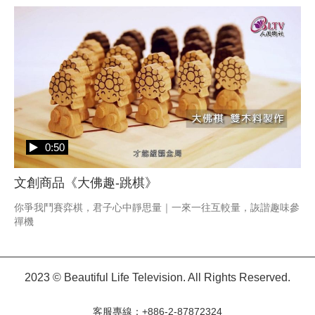
0:50
文創商品《大佛趣-跳棋》
你爭我鬥賽弈棋，君子心中靜思量｜一來一往互較量，詼諧趣味參
禪機
2023 © Beautiful Life Television. All Rights Reserved.
客服專線：+886-2-87872324