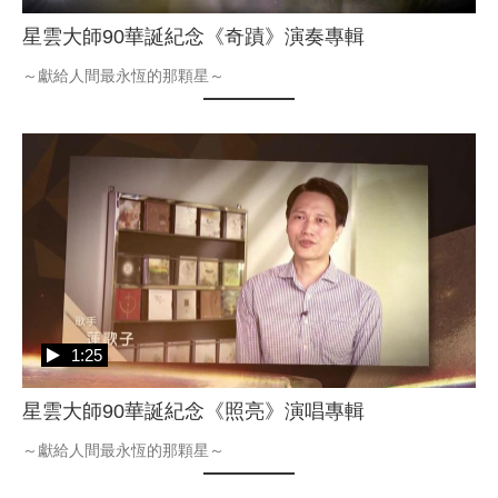
星雲大師90華誕紀念《奇蹟》演奏專輯
1:25
星雲大師90華誕紀念《照亮》演唱專輯
～獻給人間最永恆的那顆星～