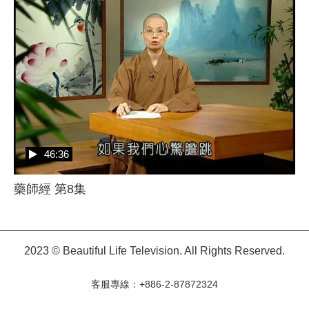
46:36
藥師經 第8集
2023 © Beautiful Life Television. All Rights Reserved.
客服專線：+886-2-87872324