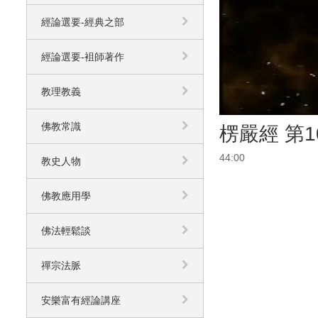
經論選要-經典之部
經論選要-袓師著作
教理教義
佛教常識
楞嚴經 第1
44:00
教史人物
佛教應用學
佛法輕鬆談
禪宗法脈
安樂富有經論講座