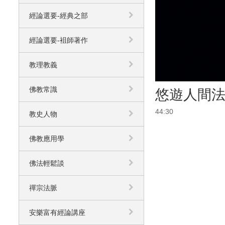
經論選要-經典之部
經論選要-袓師著作
教理教義
佛教常識
悠遊人間法
44:30
教史人物
佛教應用學
佛法輕鬆談
禪宗法脈
安樂富有經論講座