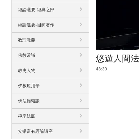
經論選要-經典之部
經論選要-袓師著作
教理教義
佛教常識
悠遊人間法
43:30
教史人物
佛教應用學
佛法輕鬆談
禪宗法脈
安樂富有經論講座