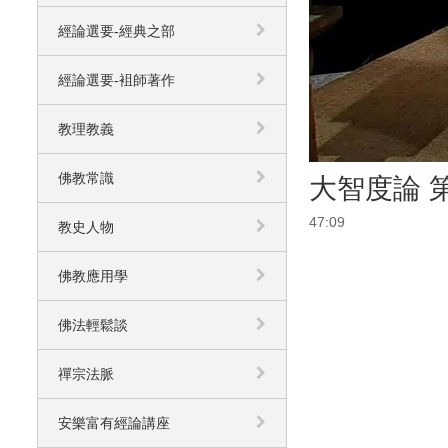
經論選要-經典之部
經論選要-袓師著作
教理教義
佛教常識
大智度論 第
47:09
教史人物
佛教應用學
佛法輕鬆談
禪宗法脈
安樂富有經論講座