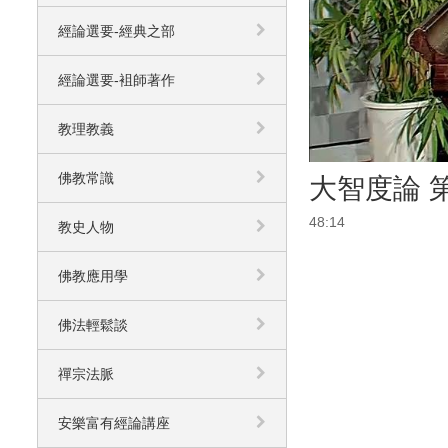
經論選要-經典之部
經論選要-袓師著作
教理教義
佛教常識
大智度論 第
48:14
教史人物
佛教應用學
佛法輕鬆談
禪宗法脈
安樂富有經論講座