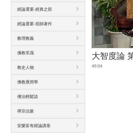
經論選要-經典之部
經論選要-袓師著作
教理教義
佛教常識
大智度論 第
49:04
教史人物
佛教應用學
佛法輕鬆談
禪宗法脈
安樂富有經論講座