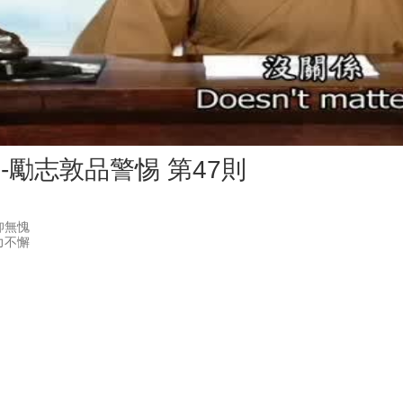
Vid
-勵志敦品警惕 第47則
無愧

力不懈