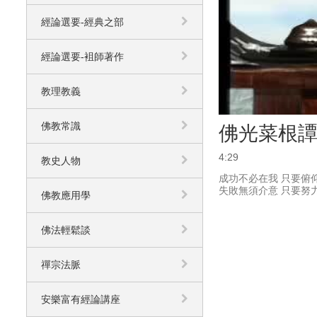
經論選要-經典之部
經論選要-袓師著作
教理教義
佛教常識
佛光菜根譚
4:29
教史人物
成功不必在我 只要俯仰
失敗無須介意 只要努
佛教應用學
佛法輕鬆談
禪宗法脈
安樂富有經論講座