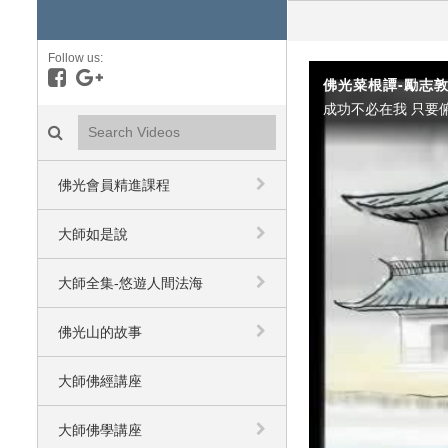
Follow us:
Like on Facebook
Follow on Google+
佛光菜根譚-勵志敦
成功不必在我 只要
Search videos icon
佛光會員精進課程
大師如是說
大師全集-悠遊人間法海
佛光山的故事
大師佛經講座
大師佛學講座