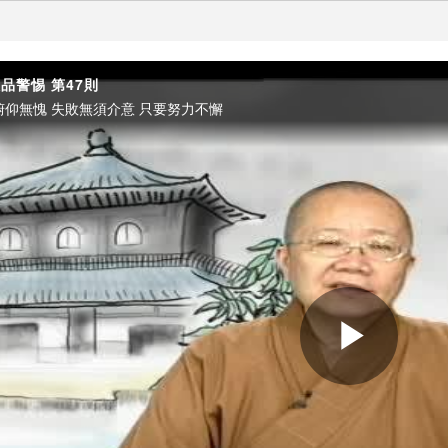
品警惕 第47則
俯仰無愧 失敗無須介意 只要努力不懈
Play