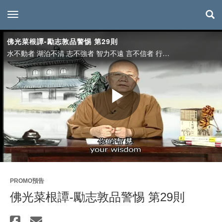
toggle navigation
佛光菜根譚-勵志敦品警惕 第29則
水不動者 湖泊不清 志不強者 智力不遠 言不信者 行持不果 心不堅者 道學不成
Play
Video
PROMO預告
佛光菜根譚-勵志敦品警惕 第29則