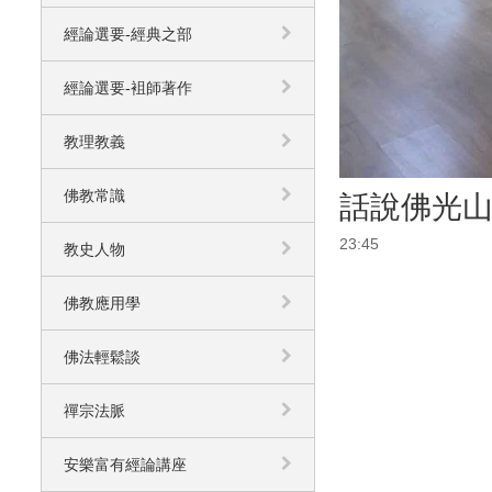
經論選要-經典之部
經論選要-袓師著作
教理教義
佛教常識
話說佛光山 
23:45
教史人物
佛教應用學
佛法輕鬆談
禪宗法脈
安樂富有經論講座