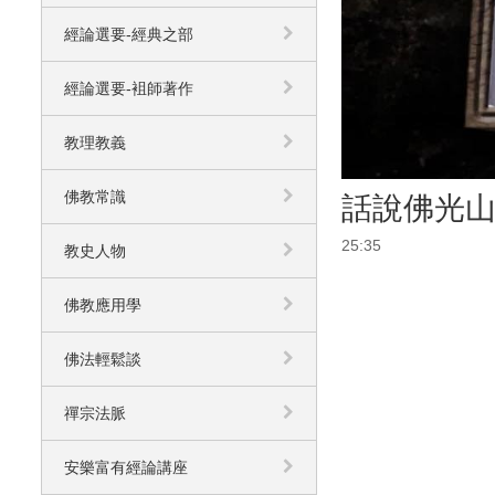
經論選要-經典之部
經論選要-袓師著作
教理教義
佛教常識
話說佛光山 
25:35
教史人物
佛教應用學
佛法輕鬆談
禪宗法脈
安樂富有經論講座