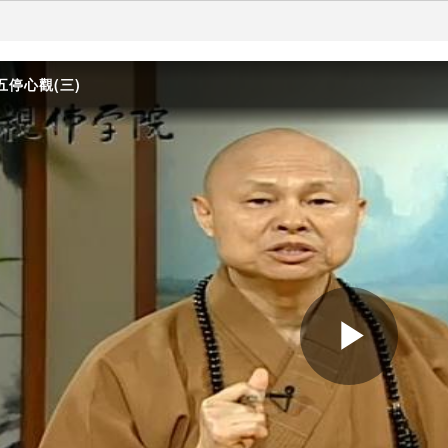
五停心觀(三)
Play