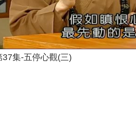
Vid
37集-五停心觀(三)