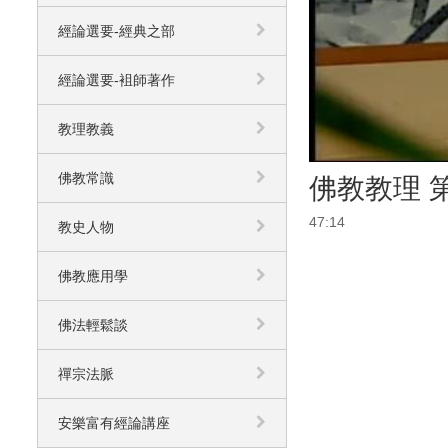
經論選要-經典之部
經論選要-袓師著作
教理教義
佛教常識
佛教教理 第
47:14
教史人物
佛教應用學
佛法輕鬆談
禪宗法脈
安樂富有經論講座