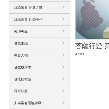
經論選要-經典之部
經論選要-袓師著作
教理教義
佛教常識
菩薩行證 
47:09
教史人物
佛教應用學
佛法輕鬆談
禪宗法脈
安樂富有經論講座