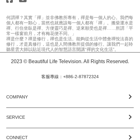
何謂禪？其實「禪」並非佛教所專有，禪是每一個人的心。我們每
個人都有一顆心，當然也就應該每一個人都有「禪」。搬柴運水是
禪、行住坐臥是禪、方便靈巧是禪、逆來順受也是禪……所謂「平
常一樣窗前月，才有梅花便不同。」

禪是什麼？禪是修行，禪也是生活。能夠從生活中體會禪悅法喜的
修行，才是真修行，這也是人間佛教所提倡的修行。讓我們一起聆
聽星雲大師以貼近現代人的智慧語言開講“禪的文化生活”。
2023 © Beautiful Life Television. All Rights Reserved.
客服專線：+886-2-87872324
COMPANY
SERVICE
CONNECT