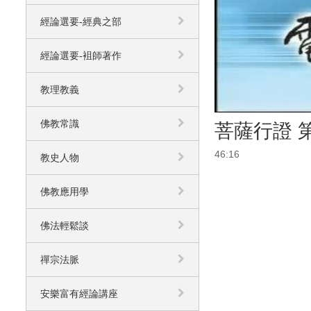
經論選要-經典之部
經論選要-袓師著作
教理教義
佛教常識
菩薩行證 第
46:16
教史人物
佛教應用學
佛法輕鬆談
禪宗法脈
安樂富有經論講座