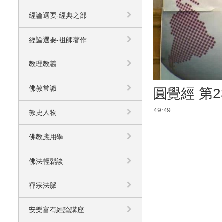
經論選要-經典之部
經論選要-袓師著作
教理教義
佛教常識
圓覺經 第2
49:49
教史人物
佛教應用學
佛法輕鬆談
禪宗法脈
安樂富有經論講座