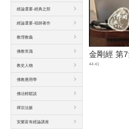
經論選要-經典之部
經論選要-袓師著作
教理教義
佛教常識
金剛經 第
44:41
教史人物
佛教應用學
佛法輕鬆談
禪宗法脈
安樂富有經論講座