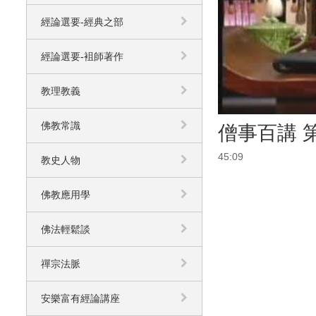
經論選要-經典之部
經論選要-袓師著作
教理教義
佛教常識
僧事百講 第
45:09
教史人物
佛教應用學
佛法輕鬆談
禪宗法脈
安樂富有經論講座