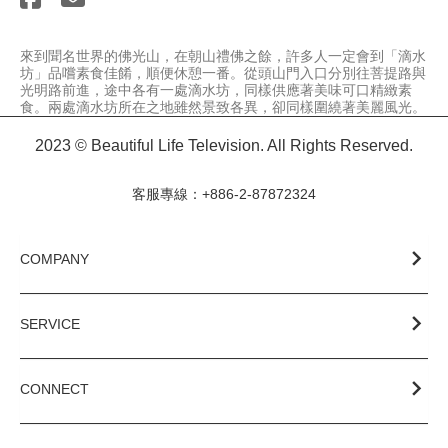
來到聞名世界的佛光山，在朝山禮佛之餘，許多人一定會到「滴水
坊」品嚐素食佳餚，順便休憩一番。從頭山門入口分別往菩提路與
光明路前進，途中各有一處滴水坊，同樣供應著美味可口精緻素
食。兩處滴水坊所在之地雖然景致各異，卻同樣圍繞著美麗風光。
2023 © Beautiful Life Television. All Rights Reserved.
客服專線：+886-2-87872324
COMPANY
SERVICE
CONNECT