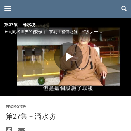
toggle navigation
第27集－滴水坊
來到聞名世界的佛光山，在朝山禮佛之餘，許多人一定會到「滴水坊」品嚐素食佳餚，順便休憩一番。從頭山門入口分別往菩提路與光明路前進，途中各有一處滴水坊，同樣供應著美味可口精緻素食。兩處滴水坊所在之地雖然景致各異，卻同樣圍繞著美麗風光。
Play
Video
PROMO預告
第27集－滴水坊