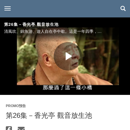
toggle navigation
第26集－香光亭 觀音放生池
清風吹、錦魚游、遊人自在亭中歇。這是一年四季，佛光山香光亭與觀音放生池的風貌景致。香光亭位於不二門廣場南面，是優美的涼亭休憩處，在不二門下，香光亭東面的白色建築，則是信徒服務中心－覺華園，觀音放生池同樣也位於不二門廣場南面，位於香光亭的東方，由香光亭、覺華園與觀音放生池所構成的區塊，提供信眾方便貼心的服務，更是實現生命教育的戶外教室。
Play
Video
PROMO預告
第26集－香光亭 觀音放生池