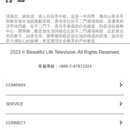
清風吹、錦魚游、遊人自在亭中歇。這是一年四季，佛光山香光亭
與觀音放生池的風貌景致。香光亭位於不二門廣場南面，是優美的
涼亭休憩處，在不二門下，香光亭東面的白色建築，則是信徒服務
中心－覺華園，觀音放生池同樣也位於不二門廣場南面，位於香光
亭的東方，由香光亭、覺華園與觀音放生池所構成的區塊，提供信
眾方便貼心的服務，更是實現生命教育的戶外教室。
2023 © Beautiful Life Television. All Rights Reserved.
客服專線：+886-2-87872324
COMPANY
SERVICE
CONNECT