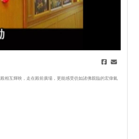
eo
來殿相互輝映，走在殿前廣場，更能感受彷如諸佛親臨的宏偉氣