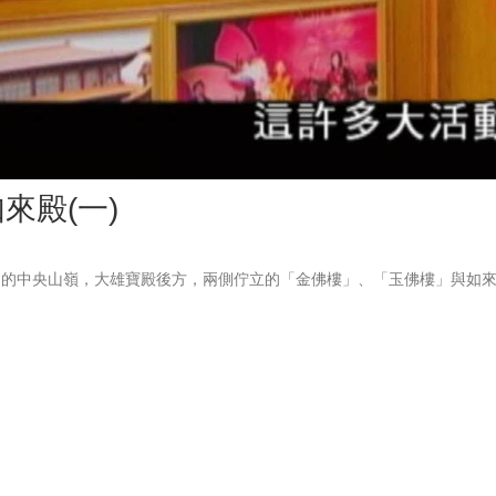
Vid
來殿(一)
山的中央山嶺，大雄寶殿後方，兩側佇立的「金佛樓」、「玉佛樓」與如