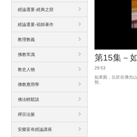
經論選要-經典之部
經論選要-袓師著作
教理教義
佛教常識
第15集－如
29:53
教史人物
如來殿，位於在佛光
勢。
佛教應用學
佛法輕鬆談
禪宗法脈
安樂富有經論講座