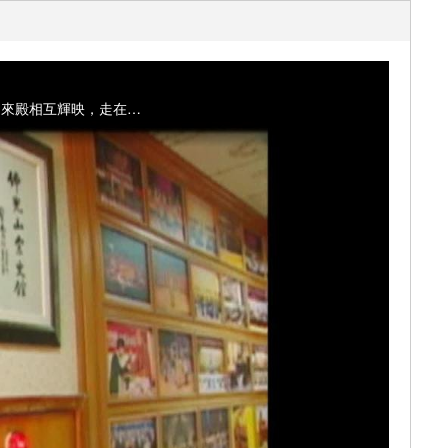
如來殿，位於在佛光山的中央山嶺，大雄寶殿後方，兩側佇立的「金佛樓」、「玉佛樓」與如來殿相互輝映，走在殿前廣場，更能感受彷如諸佛親臨的宏偉氣勢。