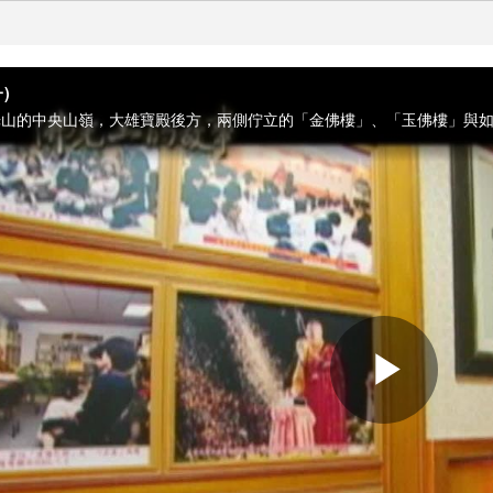
)
Play