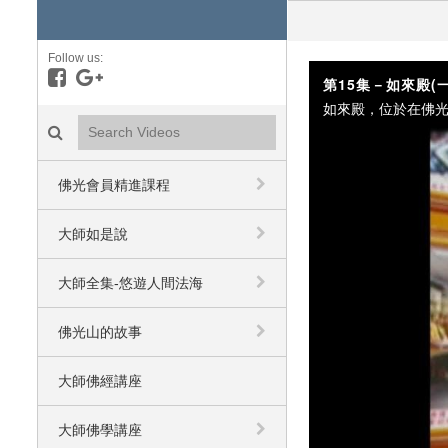
Follow us:
Like on Facebook
Follow on Google+
第15集－如來殿(一
Search videos icon
佛光會員精進課程
大師如是說
大師全集-悠遊人間法海
佛光山的故事
大師佛經講座
大師佛學講座