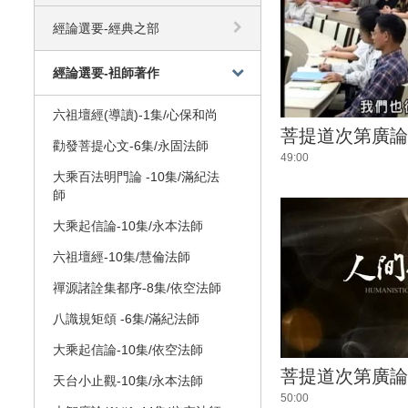
經論選要-經典之部
經論選要-袓師著作
六祖壇經(導讀)-1集/心保和尚
菩提道次第廣論
勸發菩提心文-6集/永固法師
49:00
大乘百法明門論 -10集/滿紀法
師
大乘起信論-10集/永本法師
六祖壇經-10集/慧倫法師
禪源諸詮集都序-8集/依空法師
八識規矩頌 -6集/滿紀法師
大乘起信論-10集/依空法師
菩提道次第廣論
天台小止觀-10集/永本法師
50:00