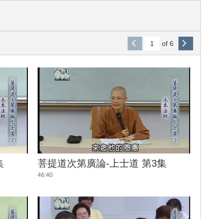
of 6
集
菩提道次第廣論-上士道 第3集
46:40