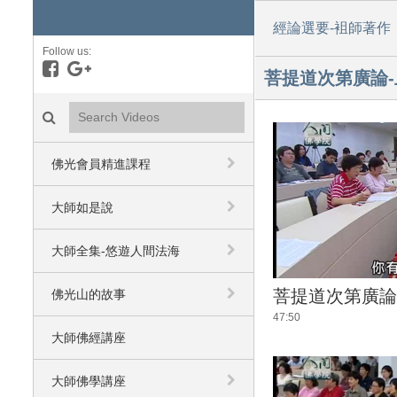
經論選要-袓師著作
Follow us:
Like on Facebook
Follow on Google+
菩提道次第廣論-
Search videos icon
佛光會員精進課程
大師如是說
大師全集-悠遊人間法海
菩提道次第廣論
佛光山的故事
47:50
大師佛經講座
大師佛學講座