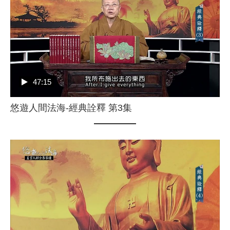
47:15
悠遊人間法海-經典詮釋 第3集