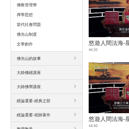
佛教管理學
禪學思想
當代社會問題
佛光山制度
悠遊人間法海-
文學創作
44:20
佛光山的故事
大師佛經講座
大師佛學講座
經論選要-經典之部
經論選要-袓師著作
悠遊人間法海-
44:40