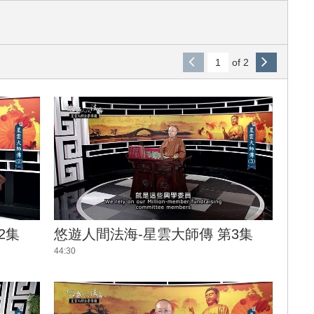
of 2
2集
悠遊人間法海-星雲大師傳 第3集
44:30