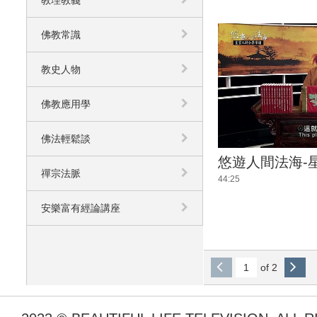
教理教義
佛教常識
教史人物
佛教應用學
佛法輕鬆談
悠遊人間法海-星
禪宗法脈
44:25
安樂富有經論講座
of 2