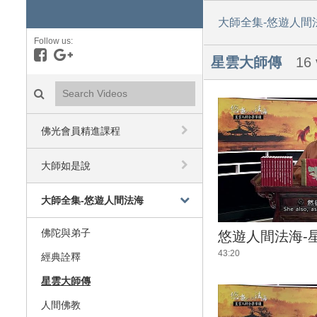
大師全集-悠遊人間
Follow us:
Like on Facebook
Follow on Google+
星雲大師傳
16 
Search videos icon
佛光會員精進課程
大師如是說
大師全集-悠遊人間法海
佛陀與弟子
悠遊人間法海-
43:20
經典詮釋
星雲大師傳
人間佛教