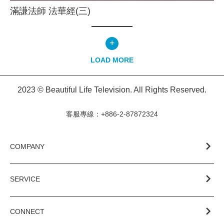
滿謙法師 法華經(三)
+
LOAD MORE
2023 © Beautiful Life Television. All Rights Reserved.
客服專線：+886-2-87872324
COMPANY
SERVICE
CONNECT