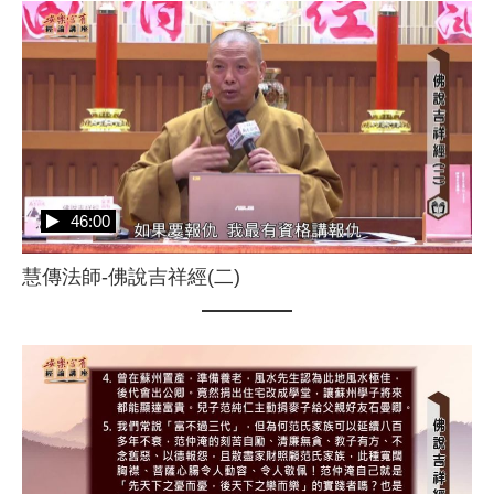
46:00
慧傳法師-佛說吉祥經(二)