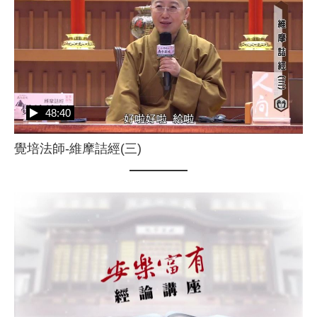
48:40
覺培法師-維摩詰經(三)