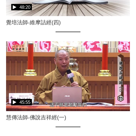
48:20
覺培法師-維摩詰經(四)
45:55
慧傳法師-佛說吉祥經(一)