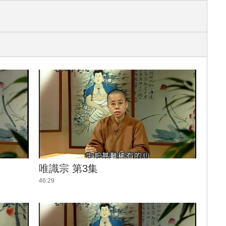
唯識宗 第3集
46:29