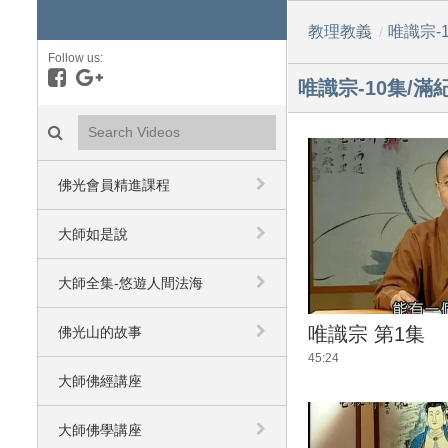
教理教義
唯識宗-
/
Follow us:
Like on Facebook
Follow on Google+
唯識宗-10集/滿
Search videos icon
佛光會員精進課程
大師如是說
大師全集-悠遊人間法海
唯識宗 第1集
佛光山的故事
45:24
大師佛經講座
大師佛學講座