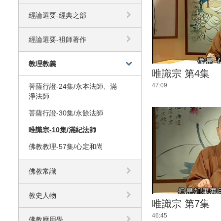
經論選要-經典之部
經論選要-袓師著作
教理教義
唯識宗 第4集
47:09
菩薩行證-24集/永本法師、滿
淨法師
菩薩行證-30集/永餘法師
唯識宗-10集/滿紀法師
佛教教理-57集/心定和尚
佛教常識
教史人物
唯識宗 第7集
46:45
佛教應用學